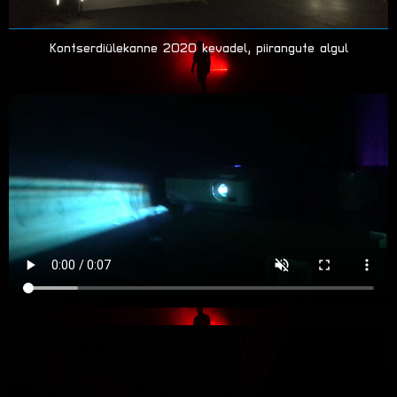
Kontserdiülekanne 2020 kevadel, piirangute algul