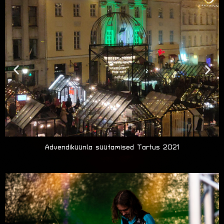
Advendiküünla süütamised Tartus 2021