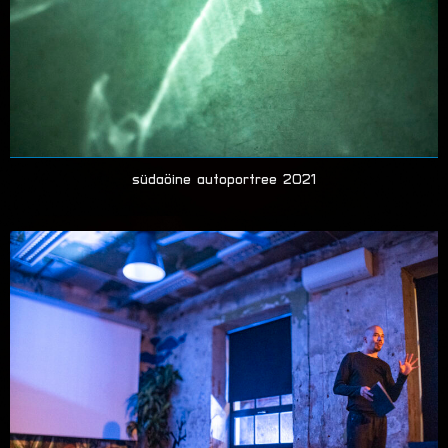
südaöine autoportree 2021