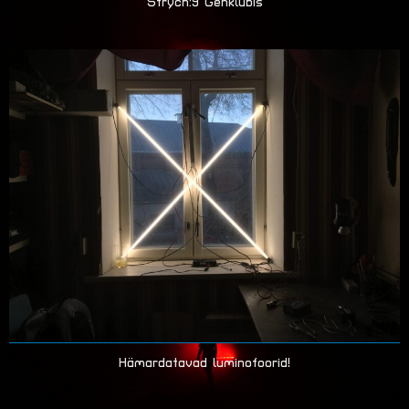
Strych:9 Genklubis
Hämardatavad luminofoorid!