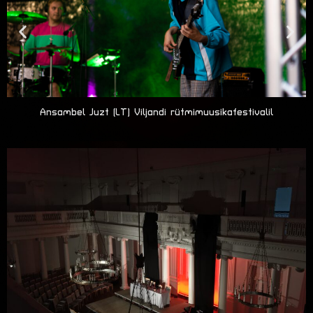
Viljandi rütmimuusikafestival