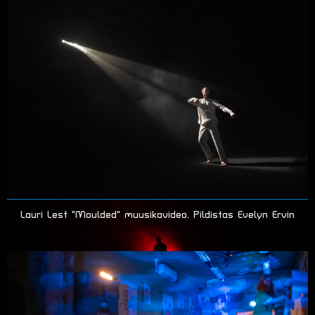
Lauri Lest "Moulded" muusikavideo. Pildistas Evelyn Ervin