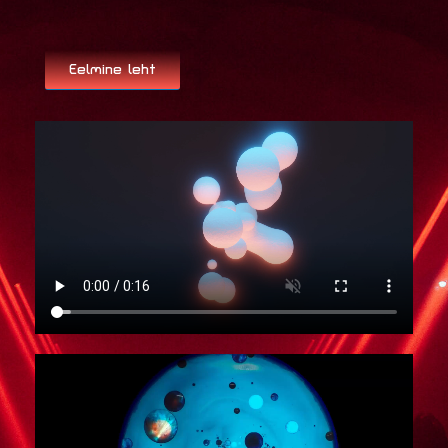
Eelmine leht